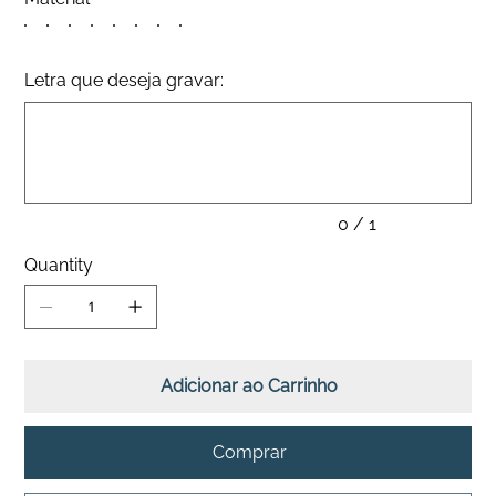
Letra que deseja gravar:
Up
to
1
characters.
0 / 1
Quantity
Adicionar ao Carrinho
Comprar