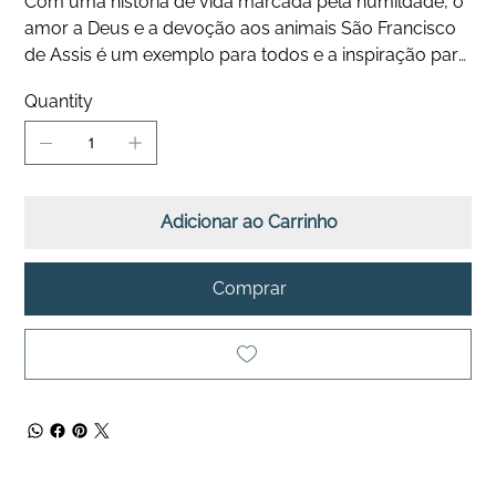
Com uma história de vida marcada pela humildade, o
amor a Deus e a devoção aos animais São Francisco
de Assis é um exemplo para todos e a inspiração para
esta coleção que busca homenagear e disseminar a
Quantity
sua história de bondade e abnegação.
As joias religiosas e o amor aos animais são temas
importantes de inspiração para Vita Bellucci.
Adicionar ao Carrinho
Comprar